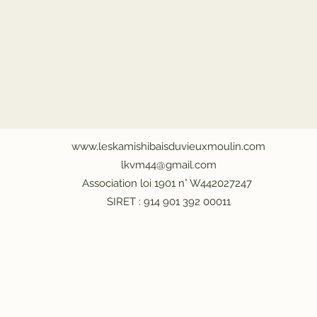
www.leskamishibaisduvieuxmoulin.com
lkvm44@gmail.com
Association loi 1901 n° W442027247
SIRET : 914 901 392 00011